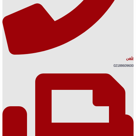
تلفن
02188609600