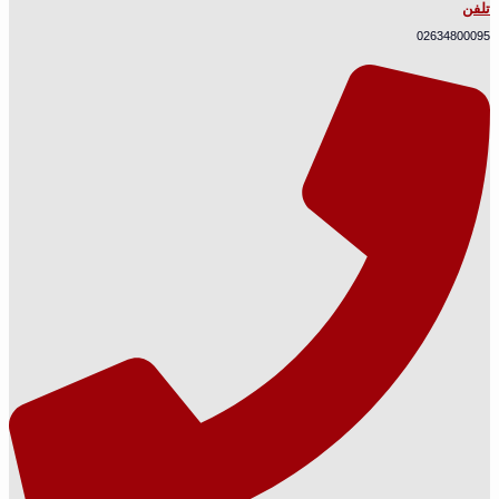
تلفن
02634800095