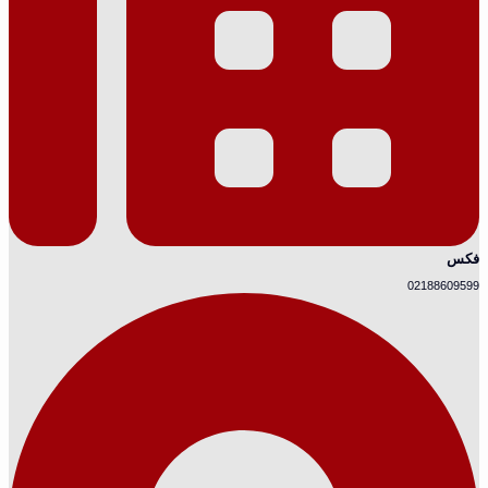
فکس
02188609599