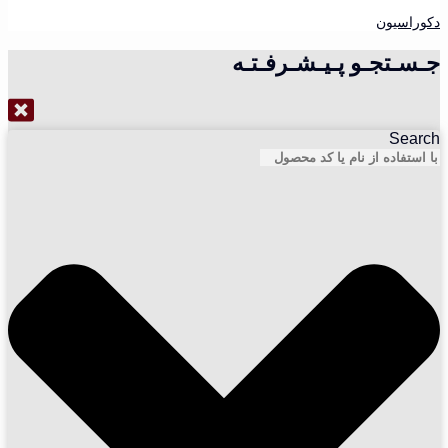
دکوراسیون
جـسـتجـو پـیـشـرفـتـه
Search