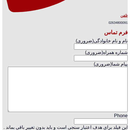
تلفن
02634800091
فرم تماس
نام و نام خانوادگی
(ضروری)
شماره همراه
(ضروری)
پیام شما
(ضروری)
Phone
این فیلد برای هدف اعتبار سنجی است و باید بدون تغییر باقی بماند .