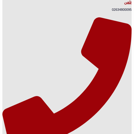
تلفن
02634800095