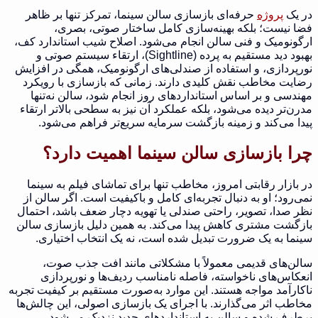
در یک
پروژه
حرفه‌ای بازسازی سالن سینما، تمرکز تنها بر ظاهر
فضا نیست؛ بلکه بهینه‌سازی کامل ساختار صوتی، بصری،
ارگونومیک و فنی سالن انجام می‌شود. اصلاح شیب استاندارد کف،
بهبود دید مستقیم به پرده (Sightline)، ارتقاء سیستم صوتی و
نورپردازی، و استفاده از صندلی‌های ارگونومیک، همگی در افزایش
رضایت مخاطب نقش کلیدی دارند. زمانی که بازسازی با رویکرد
مهندسی و بر اساس استانداردهای روز انجام شود، سالن نه‌تنها
مدرن‌تر دیده می‌شود، بلکه عملکرد آن نیز به سطحی بالاتر ارتقاء
پیدا می‌کند و زمینه بازگشت سرمایه سریع‌تر فراهم می‌شود.
چرا بازسازی سالن سینما اهمیت دارد؟
در بازار رقابتی امروز، مخاطب تنها برای تماشای فیلم به سینما
نمی‌رود؛ او به دنبال تجربه‌ای کامل و باکیفیت است. اگر سالن از
نظر صدا، تصویر، راحتی صندلی یا تهویه دچار ضعف باشد، احتمال
بازگشت مشتری کاهش پیدا می‌کند. به همین دلیل بازسازی سالن
سینما به یک ضرورت تبدیل شده است، نه یک انتخاب اختیاری.
سالن‌های قدیمی معمولاً با مشکلاتی مانند افت جذب صوت،
انعکاس‌های ناخواسته، فاصله نامناسب ردیف‌ها و نورپردازی
ناکارآمد مواجه هستند. این موارد به‌صورت مستقیم بر کیفیت تجربه
مخاطب اثر می‌گذارند. با اجرای یک بازسازی اصولی، این چالش‌ها
برطرف شده و سالن به استانداردهای جدید نزدیک می‌شود.