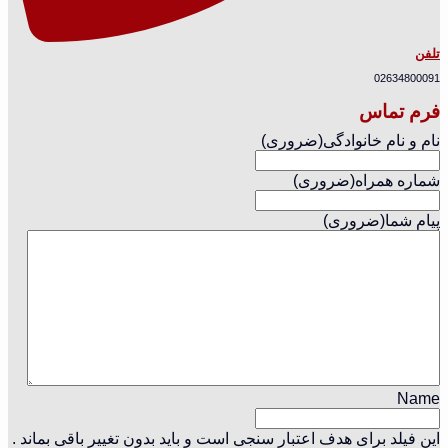
تلفن
02634800091
فرم تماس
نام و نام خانوادگی
(ضروری)
شماره همراه
(ضروری)
پیام شما
(ضروری)
Name
این فیلد برای هدف اعتبار سنجی است و باید بدون تغییر باقی بماند .