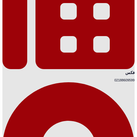
فکس
02188609599