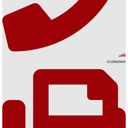
تلفن
02188609600