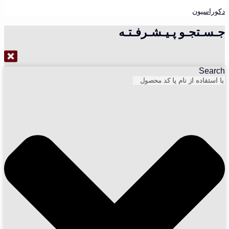
دکوراسیون
جـسـتجـو پـیـشـرفـتـه
Search