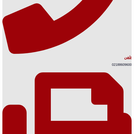
تلفن
02188609600