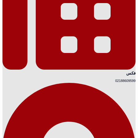
فکس
02188609599