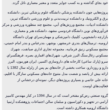
خود بجاي گذاشته و به كسب جوايز متعدد و معتبر معماري نائل گردد.
پروژه‌هايي چون دانشكده پزشكي دانشگاه علوم پزشكي تبريز، دانشكده
برق و الكترونيك و دانشكده تربيت‌بدني و علوم ورزشي دانشگاه تبريز،
دانشكده ادبيات، مجتمع ورزش‌هاي آبي، مجتمع چند منظوره ورزشي و مركز
فن‌آوري‌هاي نوين دانشگاه فردوسي مشهد، دانشكده هنر و معماري،
بازارچه دانشجويي، كلينيك دامپزشكي و مهمان‌سراي تهران دانشگاه
اروميه، ترمينال‌هاي بندري خرمشهر، بوشهر، بندرعباس و بندر امام خميني،
مجتمع مسكوني زنبق فرمانيه، مجموعه تجاري اداري صبانفت، شهرك
مسكوني زغال‌سنگ البرز شرقي، شهرك‌هاي اقماري بصره، فرهنگسراي
سرو (پارك ساعي) كارخانه های داروسازي اكسير، ايران هورمون، البرز
دارو و روزدارو، ساخت بخشي از خانه‌هاي بم پس از زلزله سال 1382 با
ارائه بيش از پانصد و شصت مدل متنوع خانه‌هاي مسكوني سازگار با اقليم،
خانه علي حاتمي و بسياري پروژه‌هاي ديگر، نمونه‌اي درخشاني از
فعاليت‌هاي اوست.
گروه صنعتي رض‌كو مفتخر است كه در سال 1394 در كنار مهندس كامبيز
آرامي در تجهيز و دكوراسيون و مبلمان سالن اجتماعات پژوهشكده آرتميا
دانشگاه اروميه همكاري داشته است.