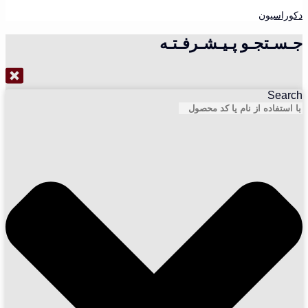
دکوراسیون
جـسـتجـو پـیـشـرفـتـه
Search