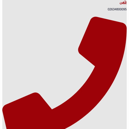
تلفن
02634800095