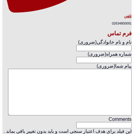
تلفن
02634800091
فرم تماس
نام و نام خانوادگی
(ضروری)
شماره همراه
(ضروری)
پیام شما
(ضروری)
Comments
این فیلد برای هدف اعتبار سنجی است و باید بدون تغییر باقی بماند .