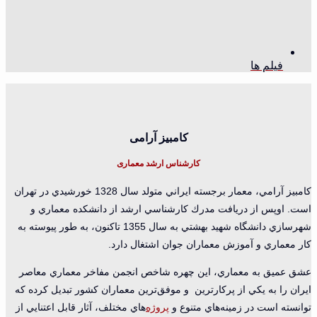
فیلم ها
کامبیز آرامی
کارشناس ارشد معماری
كامبيز آرامي، معمار برجسته ايراني متولد سال 1328 خورشيدي در تهران
است. اوپس از دريافت مدرك كارشناسي ارشد از دانشكده معماري و
شهرسازي دانشگاه شهيد بهشتي به سال 1355 تاكنون، به طور پيوسته به
كار معماري و آموزش معماران جوان اشتغال دارد.
عشق عميق به معماري، اين چهره شاخص انجمن مفاخر معماري معاصر
ايران را به يكي از پركارترين و موفق‌ترين معماران كشور تبديل كرده که
توانسته است در زمينه‌هاي متنوع و
پروژه
‌هاي مختلف، آثار قابل اعتنايي از