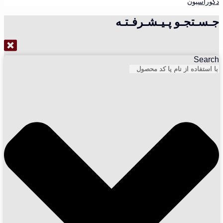
دکوراسیون
جـسـتجـو پـیـشـرفـتـه
Search