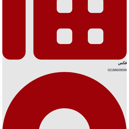
فکس
02188609599