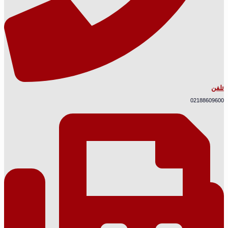
تلفن
02188609600