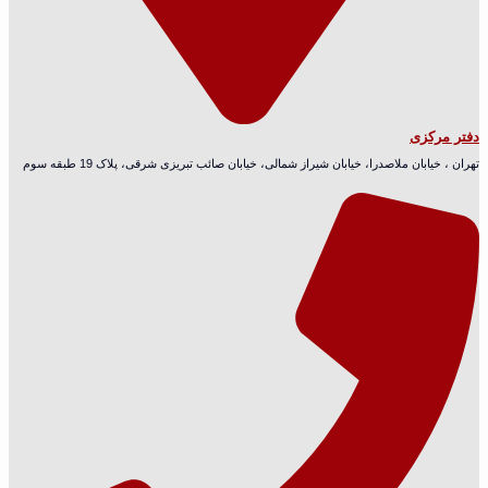
دفتر مرکزی
تهران ، خیابان ملاصدرا، خیابان شیراز شمالی، خیابان صائب تبریزی شرقی، پلاک 19 طبقه سوم