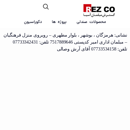
مبلمان امیر
محصولات صندلی
پروژه ها
دکوراسیون
نشانی: هرمزگان ، بوشهر ، بلوار مطهری – روبروی منزل فرهنگیان
– مبلمان اداری امیر کدپستی 7517889646 تلفن: 07733342431
تلفن: 07733534158 آقای آرش وصالی