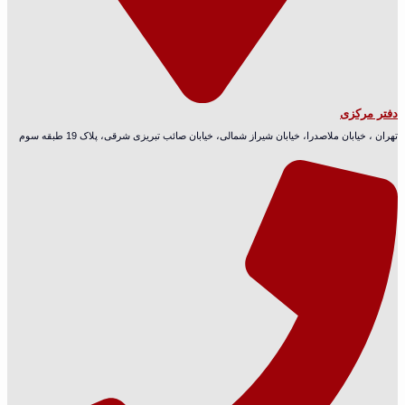
دفتر مرکزی
تهران ، خیابان ملاصدرا، خیابان شیراز شمالی، خیابان صائب تبریزی شرقی، پلاک 19 طبقه سوم