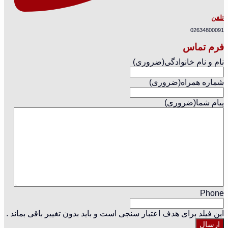
تلفن
02634800091
فرم تماس
نام و نام خانوادگی
(ضروری)
شماره همراه
(ضروری)
پیام شما
(ضروری)
Phone
این فیلد برای هدف اعتبار سنجی است و باید بدون تغییر باقی بماند .