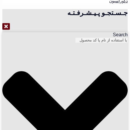
دکوراسیون
جـسـتجـو پـیـشـرفـتـه
Search