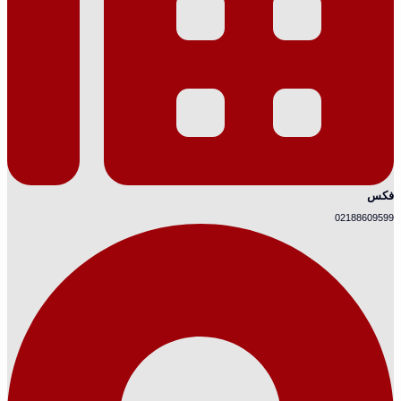
فکس
02188609599