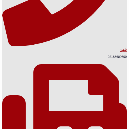
تلفن
02188609600