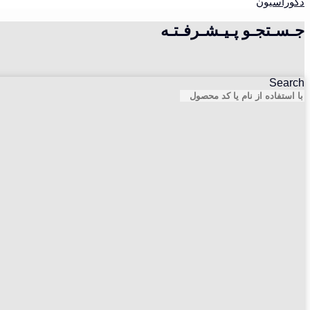
دکوراسیون
جـسـتجـو پـیـشـرفـتـه
Search