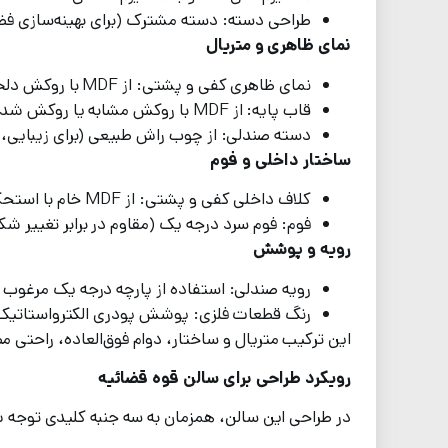
طراحی دسته: دسته مشترک (برای بهینه‌سازی فض
نمای ظاهری و متریال
نمای ظاهری کفی و پشتی: از MDF با روکش دلخواه (روکش ملامینه، های‌گلاس، ممبران)
قاب پایه: از MDF با روکش مشابه یا روکش شده با پارچه
دسته صندلی: از چوب راش طبیعی (برای زیبایی
ساختار داخلی و فوم
کلاف داخلی کفی و پشتی: از MDF خام با استحکام بالا
فوم: فوم سرد درجه یک (مقاوم در برابر تغییر 
رویه و پوشش
رویه صندلی: استفاده از پارچه درجه یک مرغوب ای
رنگ قطعات فلزی: پوشش پودری الکترواستاتیک م
این ترکیب متریال و ساختار، دوام فوق‌العاده، راحتی م
رویکرد طراحی برای سالن قوه قضائیه
در طراحی این سالن، همزمان به سه جنبه کلیدی توجه 