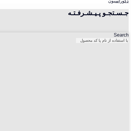
دکوراسیون
جـسـتجـو پـیـشـرفـتـه
Search