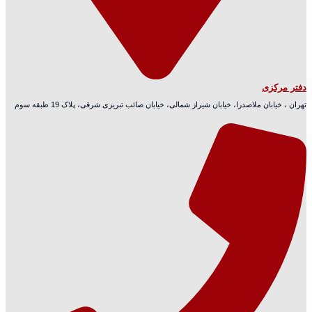
دفتر مرکزی
تهران ، خیابان ملاصدرا، خیابان شیراز شمالی، خیابان صائب تبریزی شرقی، پلاک 19 طبقه سوم