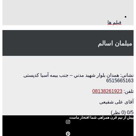
فیلم ها
مبلمان اسالم
نشانی: همدان بلوار شهيد مدني – جنب بيمه آسيا کدپستی
6515665163
تلفن:
08138261923
آقای علی شفیعی
0/5
(0 نظر)
بیش از نیم قرن همراهی شما افتخار ماست