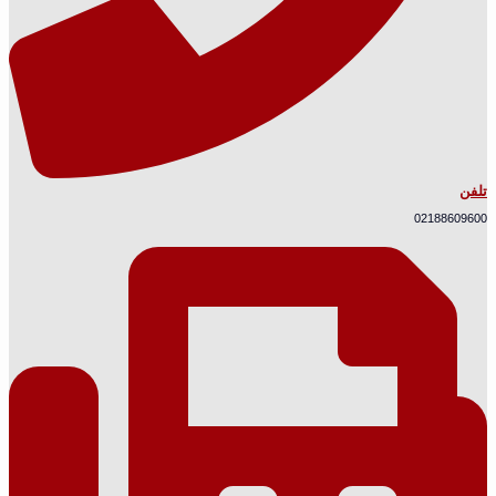
تلفن
02188609600