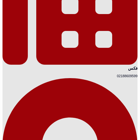
فکس
02188609599