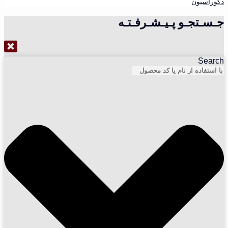
دکوراسیون
جـسـتجـو پـیـشـرفـتـه
Search