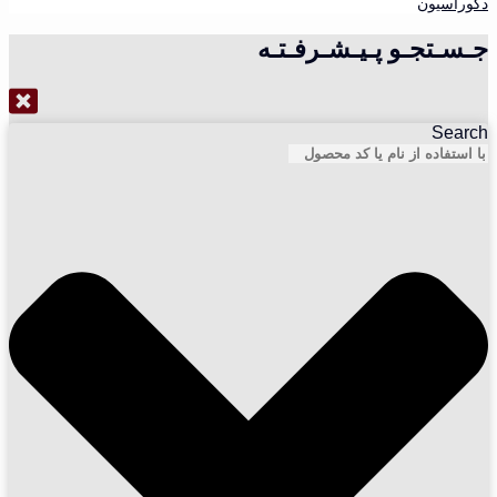
دکوراسیون
جـسـتجـو پـیـشـرفـتـه
Search