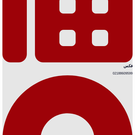
فکس
02188609599