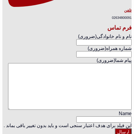
تلفن
02634800091
فرم تماس
نام و نام خانوادگی
(ضروری)
شماره همراه
(ضروری)
پیام شما
(ضروری)
Name
این فیلد برای هدف اعتبار سنجی است و باید بدون تغییر باقی بماند .