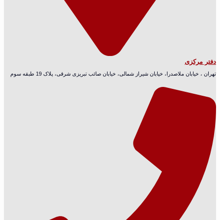
دفتر مرکزی
تهران ، خیابان ملاصدرا، خیابان شیراز شمالی، خیابان صائب تبریزی شرقی، پلاک 19 طبقه سوم