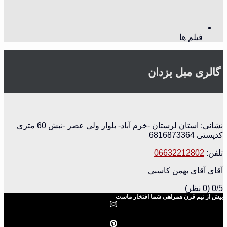
فیلم ها
گالری مبل یزدان
نشانی: استان لرستان -خرم آباد- بلوار ولی عصر -نبش 60 متری
کدپستی 6816873364
تلفن:
06632212802
آقای آقای بهمن کاسبی
0/5
(0 نظر)
بیش از نیم قرن همراهی شما افتخار ماست