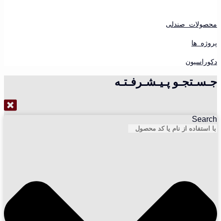
محصولات صندلی
پروژه ها
دکوراسیون
جـسـتجـو پـیـشـرفـتـه
Search