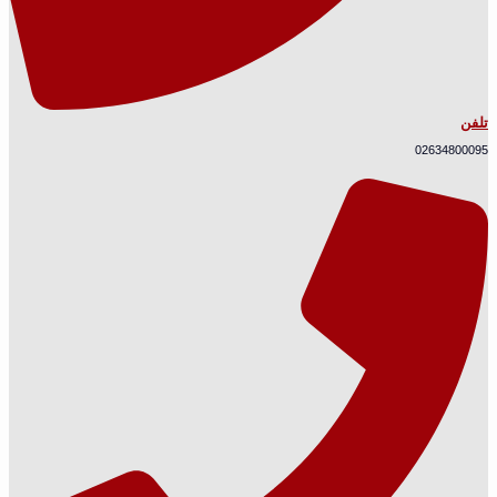
تلفن
02634800095