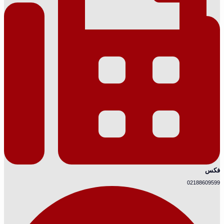
فکس
02188609599