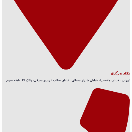
دفتر مرکزی
تهران ، خیابان ملاصدرا، خیابان شیراز شمالی، خیابان صائب تبریزی شرقی، پلاک 19 طبقه سوم