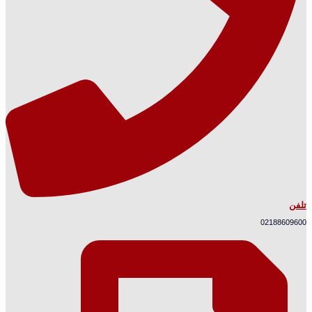
تلفن
02188609600