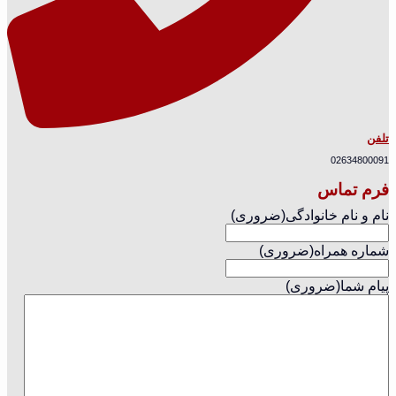
تلفن
02634800091
فرم تماس
نام و نام خانوادگی
(ضروری)
شماره همراه
(ضروری)
پیام شما
(ضروری)