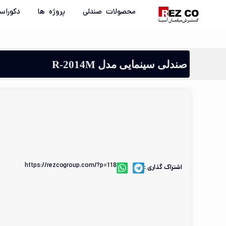
محصولات صندلی
پروژه ها
دکوراس
صندلی سینمایی مدل R-2014M
https://rezcogroup.com/?p=118
اشتراک گذاری :