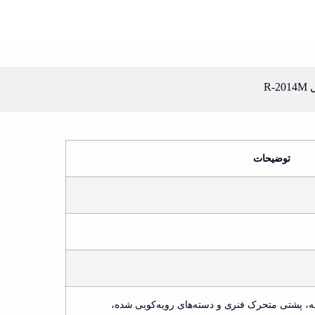
R-
توضیحات