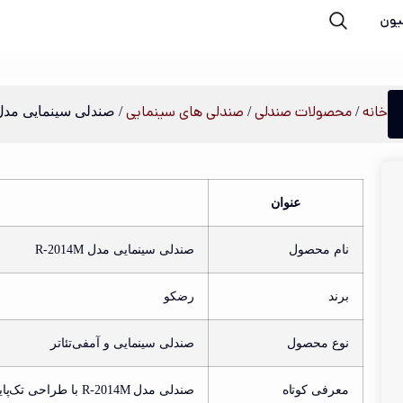
یون
خانه
محصولات صندلی
صندلی های سینمایی
/
/
/ صندلی سینمایی مدل 2014M
عنوان
نام محصول
صندلی سینمایی مدل R‑2014M
برند
رضکو
نوع محصول
صندلی سینمایی و آمفی‌تئاتر
معرفی کوتاه
صندلی مدل R‑2014M با طراحی تک‌پایه، پشتی متحرک فنری و دسته‌های رویه‌کوبی شده،