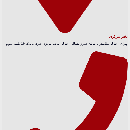
دفتر مرکزی
تهران ، خیابان ملاصدرا، خیابان شیراز شمالی، خیابان صائب تبریزی شرقی، پلاک 19 طبقه سوم