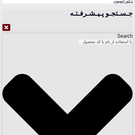
دکوراسیون
جـسـتجـو پـیـشـرفـتـه
Search