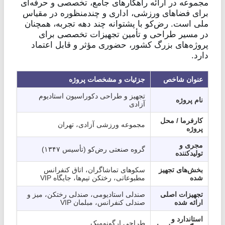
مجموعه در ارائه راهکارهای جامع، تخصصی و حرفه‌ای
برای فضاهای ورزشی، اداری و چندمنظوره در مقیاس
ملی است. رض‌کو با پشتوانه چند دهه تجربه، همچنان
در مسیر طراحی و تأمین تجهیزات تخصصی برای
پروژه‌های بزرگ کشور، حضوری مؤثر و قابل اعتماد
دارد.
عنوان شاخص
جزئیات و مشخصات پروژه
تجهیز و طراحی دکوراسیون استادیوم
نام پروژه
آزادی
کارفرما / محل
مجموعه ورزشی آزادی، تهران
پروژه
مجری و
گروه صنعتی رض‌کو (تأسیس ۱۳۴۷)
تولیدکننده
بخش‌های تجهیز
سکوهای تماشاگران، اتاق کنفرانس
شده
مطبوعاتی، رختکن تیم‌ها، جایگاه VIP
تجهیزات اصلی
صندلی استادیومی، صندلی رختکن، میز و
ارائه شده
صندلی کنفرانس، مبلمان VIP
استاندارد و
طراحی ارگونومیک