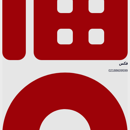
فکس
02188609599