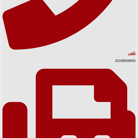
تلفن
02188609600